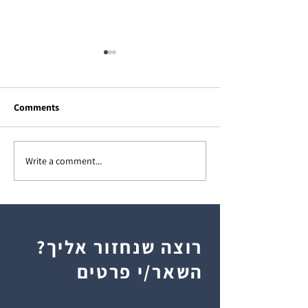
Comments
Write a comment...
רפסת חוק: עיריית
המדריך המלא לשדרוג הבית:
ייצרת תקדים בתקן
כל מה שצריך לדעת לפני
 לסגירת מרפסות
שסוגרים מרפסת
רוצה שנחזור אליך?
השאר/י פרטים